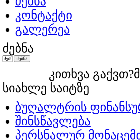
ძებნა
კონტაქტი
გალერეა
ძებნა
კითხვა გაქვთ?მ
სიახლე საიტზე
ბუღალტრის ფინანსუ
შინსწავლება
პერსნალურ მონაცემ