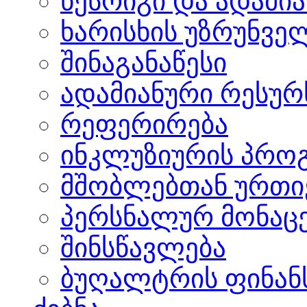
წესრიგი და ადამი
ხარისხის უზრუნვ
შინაგანაწესი
ადამიანური რესურს
რეფერირება
ინკლუზიურის პრო
მშობლებთან ურთი
პერსნალურ მონაცე
შინსწავლება
ბუღალტრის ფინანს