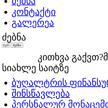
ძებნა
კონტაქტი
გალერეა
ძებნა
კითხვა გაქვთ?მ
სიახლე საიტზე
ბუღალტრის ფინანსუ
შინსწავლება
პერსნალურ მონაცემ