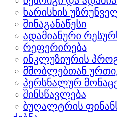
წესრიგი და ადამი
ხარისხის უზრუნვ
შინაგანაწესი
ადამიანური რესურს
რეფერირება
ინკლუზიურის პრო
მშობლებთან ურთი
პერსნალურ მონაცე
შინსწავლება
ბუღალტრის ფინანს