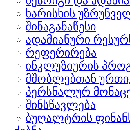
წესრიგი და ადამი
ხარისხის უზრუნვ
შინაგანაწესი
ადამიანური რესურს
რეფერირება
ინკლუზიურის პრო
მშობლებთან ურთი
პერსნალურ მონაცე
შინსწავლება
ბუღალტრის ფინანს