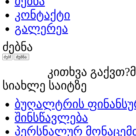
ძებნა
კონტაქტი
გალერეა
ძებნა
კითხვა გაქვთ?მ
სიახლე საიტზე
ბუღალტრის ფინანსუ
შინსწავლება
პერსნალურ მონაცემ